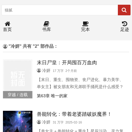
首页
书库
完本
足迹
"冷妍" 共有 "2" 部作品：
末日尸皇：开局囤百万血肉
冷妍
17 万字 2个月前
【末日、重生、囤物资、丧尸进化、暴力美学、
单女主】被女朋友和兄弟联手捅死是什么感受？
许木有幸体会了一次。带着无尽恨意重生末日七
穿越 / 连载
第63章 唯一的家
天前，既然自己终究逃不过变成丧尸的宿命。
行，那老子不躲了！他变卖一切，囤肉联厂、占
兽能转化：带着老婆踏破妖魔界！
军火库，在末日第一天，化身唯一保留人类意识
的行尸！别的丧尸吃人，他却招揽强大的变异丧
冷妍
31 万字 2025-02-16
尸，在尸潮中建立等级森严的帝国。当背叛他的
【单女主＋兽能转化＋重生】星辰污染，灵力复