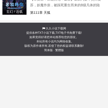
前女友和发小站在人类联军前，大义凛然地要清
苏，妖魔作祟，被踩死重生而来的B级凡体的陆
剿他时，许木当着她的面，
璟，获得兽能转化的外挂，把前世残死的小青梅
玄幻 / 连载
第111章 天狐
捧在手心，宠成小女帝。
久久小说下载网
提供各种TXT小说下载,TXT电子书免费下载!
如果觉得好请把本站推荐给您的朋友。
本站所有小说均为网络收集,
版权为原作者所有,若侵了您的权益请联系删除!
简体版
·
繁體版